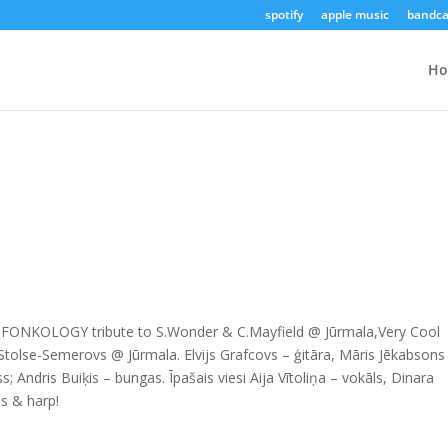
spotify
apple music
bandc
H
FONKOLOGY tribute to S.Wonder & C.Mayfield @ Jūrmala,Very Cool
 Stolse-Semerovs @ Jūrmala. Elvijs Grafcovs – ģitāra, Māris Jēkabsons
s; Andris Buiķis – bungas. Īpašais viesi Aija Vītoliņa – vokāls, Dinara
s & harp!