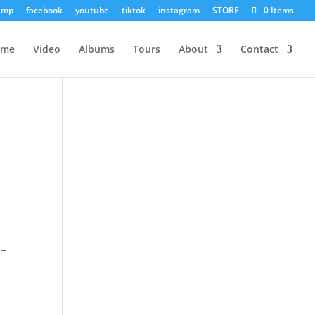
amp
facebook
youtube
tiktok
instagram
STORE
0 Items
ome
Video
Albums
Tours
About
Contact
 –