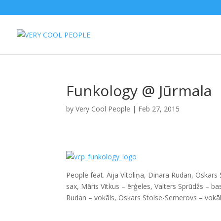
Funkology @ Jūrmala
by
Very Cool People
|
Feb 27, 2015
People feat. Aija Vītoliņa, Dinara Rudan, Oskars
sax, Māris Vitkus – ērģeles, Valters Sprūdžs – bas
Rudan – vokāls, Oskars Stolse-Semerovs – vokāl