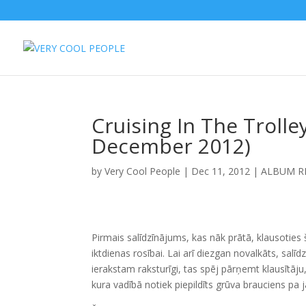
Cruising In The Troll
December 2012)
by
Very Cool People
|
Dec 11, 2012
|
ALBUM R
Pirmais salīdzīnājums, kas nāk prātā, klausoties š
iktdienas rosībai. Lai arī diezgan novalkāts, sal
ierakstam raksturīgi, tas spēj pārņemt klausītāju
kura vadībā notiek piepildīts grūva brauciens pa 