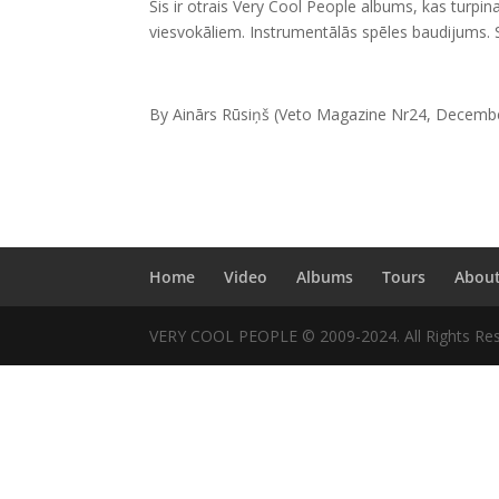
Šis ir otrais Very Cool People albums, kas turpi
viesvokāliem. Instrumentālās spēles baudijums. Sk
By Ainārs Rūsiņš (Veto Magazine Nr24, Decemb
Home
Video
Albums
Tours
Abou
VERY COOL PEOPLE © 2009-2024. All Rights Res