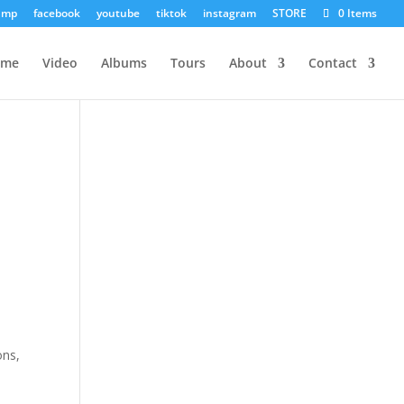
amp
facebook
youtube
tiktok
instagram
STORE
0 Items
ome
Video
Albums
Tours
About
Contact
ons,