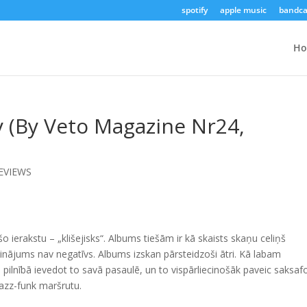
spotify
apple music
bandc
H
ey (By Veto Magazine Nr24,
EVIEWS
o ierakstu – „klišejisks“. Albums tiešām ir kā skaists skaņu celiņš
īdzinājums nav negatīvs. Albums izskan pārsteidzoši ātri. Kā labam
, pilnībā ievedot to savā pasaulē, un to vispārliecinošāk paveic saksaf
jazz-funk maršrutu.