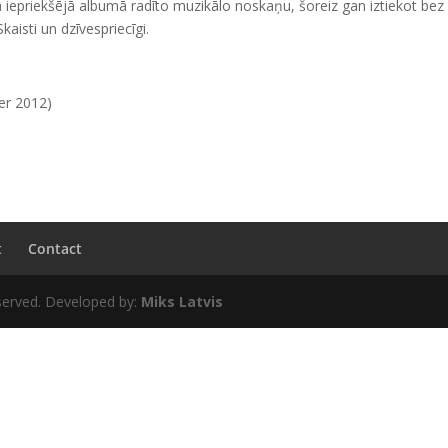
na iepriekšējā albumā radīto muzikālo noskaņu, šoreiz gan iztiekot bez
aisti un dzīvespriecīgi.
er 2012)
t
Contact
erved. Developed by:
Miks Latvis