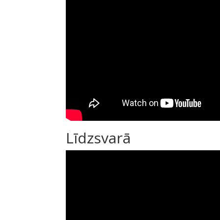
Līdzsvarā