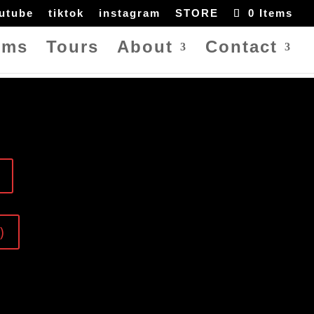
utube
tiktok
instagram
STORE
0 Items
ums
Tours
About
Contact
)