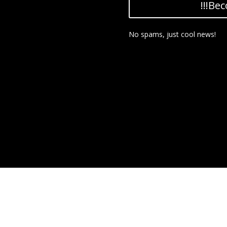
!!!Be
No spams, just cool news!