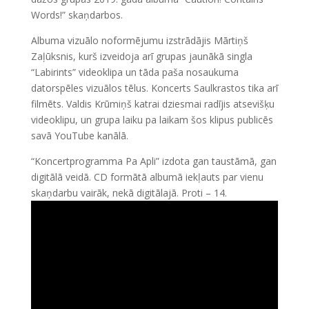
Words!” skaņdarbos.
Albuma vizuālo noformējumu izstrādājis Mārtiņš
Zaļūksnis, kurš izveidoja arī grupas jaunākā singla
“Labirints” videoklipa un tāda paša nosaukuma
datorspēles vizuālos tēlus. Koncerts Saulkrastos tika arī
filmēts. Valdis Krūmiņš katrai dziesmai radījis atsevišķu
videoklipu, un grupa laiku pa laikam šos klipus publicēs
savā YouTube kanālā.
“Koncertprogramma Pa Apli” izdota gan taustāmā, gan
digitālā veidā. CD formātā albumā iekļauts par vienu
skaņdarbu vairāk, nekā digitālajā. Proti – 14.