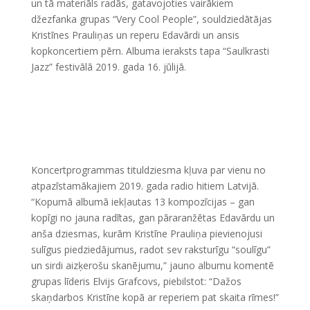
un tā materiāls radās, gatavojoties vairākiem
džezfanka grupas “Very Cool People”, souldziedātājas
Kristīnes Prauliņas un reperu Edavārdi un ansis
kopkoncertiem pērn. Albuma ieraksts tapa “Saulkrasti
Jazz” festivālā 2019. gada 16. jūlijā.
Koncertprogrammas tituldziesma kļuva par vienu no
atpazīstamākajiem 2019. gada radio hitiem Latvijā.
“Kopumā albumā iekļautas 13 kompozīcijas – gan
kopīgi no jauna radītas, gan pāraranžētas Edavārdu un
anša dziesmas, kurām Kristīne Prauliņa pievienojusi
sulīgus piedziedājumus, radot sev raksturīgu “soulīgu”
un sirdi aizķerošu skanējumu,” jauno albumu komentē
grupas līderis Elvijs Grafcovs, piebilstot: “Dažos
skaņdarbos Kristīne kopā ar reperiem pat skaita rīmes!”