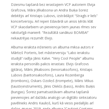
Dziesmu tapšanā bez ierastajiem VCP autoriem Elvija
Grafcova, Māra Jēkabsona un Andra Buiķa šoreiz
debitējis arī Kristaps Lubovs, izstrādājot “Stragls ir liels”
koncertversiju. Arī reperi Edavārdi un ansis ķērās klāt
VCP skaņdarbiem un pievienoja tiem jaunas rīmes sev
raksturīgā manierē. “Rezultātā sanākusi BOMBA!”
nekautrējas rezumēt Elvijs.
Albuma ieraksta inženieris un albuma miksa autors ir
Mārtiņš Porteris, bet māsterversiju “Labo ierakstu
studijā” radīja Jānis Kalve. “Very Cool People” albumu
ieraksta personāls palicis ierastais: Elvijs Grafcovs
(ģitāra), Māris Jēkabsons (tenorsaksofons), Kristaps
Lubovs (baritonsaksofons), Laura Rozenberga
(trombons), Oskars Ozoliņš (trompete), Māris Vitkus
(taustiņinstrumenti), Jānis Olekšs (bass), Andris Buiķis
(bungas). Šoreiz pamatsastāvam albuma tapšanā
pievienojies arī dažādu analogo un digitālo sintezatoru
pavēlnieks Andris Kauliņš, kurš kā viesis piedalījās arī
dažos grupas 2019. gada albuma “Caution! Contains