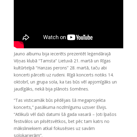
Jauno albumu bija iecerēts prezentēt leģendārajā
Viļņas klubā “Tamsta” Lietuvā 21. martā un Rīgas
kultūrtelpā “Hanzas perons” 28. martā, taču abi
koncerti pārcelti uz rudeni. Rīgā koncerts notiks 14.
oktobrī, un grupa sola, ka tas būs vēl apjomīgāks un
jaudīgāks, nekā bija plānots šomēnes.
“Tas visticamāk būs pēdējais šā megaprojekta
koncerts,” pasākuma nozīmīgumu uzsver Elvijs.
“Atlikuši vēl daži datumi šā gada vasarā – ļoti īpašos
festivālos un pilsētsvētkos, bet pēc tam katrs no
māksliniekiem atkal fokusēsies uz savām
solokarjerām”.