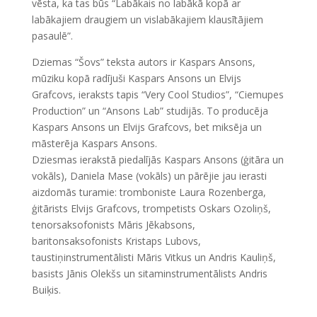
vēsta, ka tas būs “Labākais no labākā kopā ar
labākajiem draugiem un vislabākajiem klausītājiem
pasaulē”.
Dziemas “Šovs” teksta autors ir Kaspars Ansons,
mūziku kopā radījuši Kaspars Ansons un Elvijs
Grafcovs, ieraksts tapis “Very Cool Studios”, “Ciemupes
Production” un “Ansons Lab” studijās. To producēja
Kaspars Ansons un Elvijs Grafcovs, bet miksēja un
māsterēja Kaspars Ansons.
Dziesmas ierakstā piedalījās Kaspars Ansons (ģitāra un
vokāls), Daniela Mase (vokāls) un pārējie jau ierasti
aizdomās turamie: tromboniste Laura Rozenberga,
ģitārists Elvijs Grafcovs, trompetists Oskars Ozoliņš,
tenorsaksofonists Māris Jēkabsons,
baritonsaksofonists Kristaps Lubovs,
taustiņinstrumentālisti Māris Vitkus un Andris Kauliņš,
basists Jānis Olekšs un sitaminstrumentālists Andris
Buiķis.