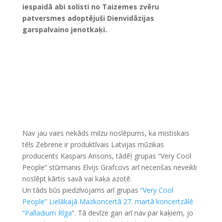
iespaidā abi solisti no Taizemes zvēru
patversmes adoptējuši Dienvidāzijas
garspalvaino jenotkaķi.
Nav jau vairs nekāds milzu noslēpums, ka mistiskais
tēls Zebrene ir produktīvais Latvijas mūzikas
producents Kaspars Ansons, tādēļ grupas “Very Cool
People” stūrmanis Elvijs Grafcovs arī necenšas neveikli
noslēpt kārtis savā vai kaķa azotē.
Un tāds būs piedzīvojams arī grupas
“Very Cool
People” Lielākajā Mazkoncertā 27. martā koncertzālē
“Palladium Rīga
”. Tā devīze gan arī nav par kaķiem, jo