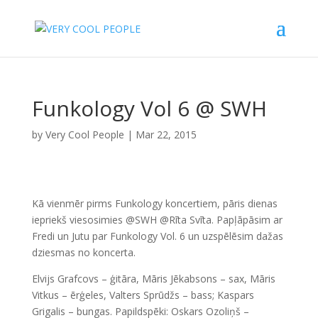
Funkology Vol 6 @ SWH
by
Very Cool People
|
Mar 22, 2015
Kā vienmēr pirms Funkology koncertiem, pāris dienas
iepriekš viesosimies @SWH @Rīta Svīta. Papļāpāsim ar
Fredi un Jutu par Funkology Vol. 6 un uzspēlēsim dažas
dziesmas no koncerta.
Elvijs Grafcovs – ģitāra, Māris Jēkabsons – sax, Māris
Vitkus – ērģeles, Valters Sprūdžs – bass; Kaspars
Grigalis – bungas. Papildspēki: Oskars Ozoliņš –