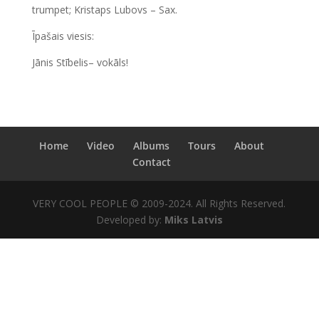
trumpet; Kristaps Lubovs – Sax.
Īpašais viesis:
Jānis Stībelis– vokāls!
Home
Video
Albums
Tours
About
Contact
VERY COOL PEOPLE © 2009-2024. All Rights Reserved.
Developed by:
Miks Latvis